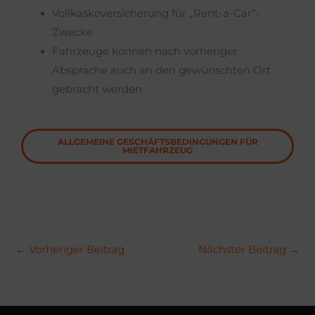
Vollkaskoversicherung für „Rent-a-Car“-
Zwecke
Fahrzeuge können nach vorheriger
Absprache auch an den gewünschten Ort
gebracht werden
ALLGEMEINE GESCHÄFTSBEDINGUNGEN FÜR
MIETFAHRZEUG
←
Vorheriger Beitrag
Nächster Beitrag
→