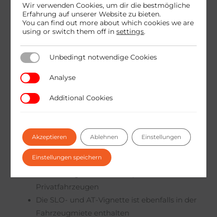
Wir verwenden Cookies, um dir die bestmögliche
Einen Termin können Sie über das
Erfahrung auf unserer Website zu bieten.
Kontaktformular
buchen oder unter der
You can find out more about which cookies we are
using or switch them off in
settings
.
Rufnummer
040-66-97-44
.
Unbedingt notwendige Cookies
Unbedingt notwendige Cookies
KONTAKT FORMULAR
Analyse
Analyse
Additional Cookies
Additional Cookies
Wir bieten die Vermietung von Kleintransportern
Akzeptieren
Ablehnen
Einstellungen
und Privatfahrzeugen zu erschwinglichen Preisen
an.
Einstellungen speichern
Vermietung von Kleintransportern und
Privatfahrzeugen
Die SLO- und AT-Vignette ist ebenfalls in der
Fahrzeugmiete enthalten